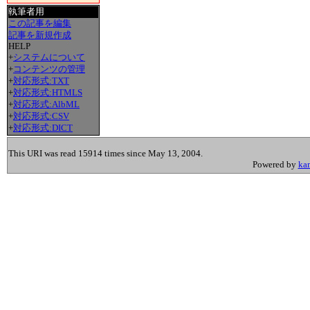
執筆者用
この記事を編集
記事を新規作成
HELP
+
システムについて
+
コンテンツの管理
+
対応形式:TXT
+
対応形式:HTMLS
+
対応形式:AlbML
+
対応形式:CSV
+
対応形式:DICT
This URI was read 15914 times since May 13, 2004.
Powered by
ka