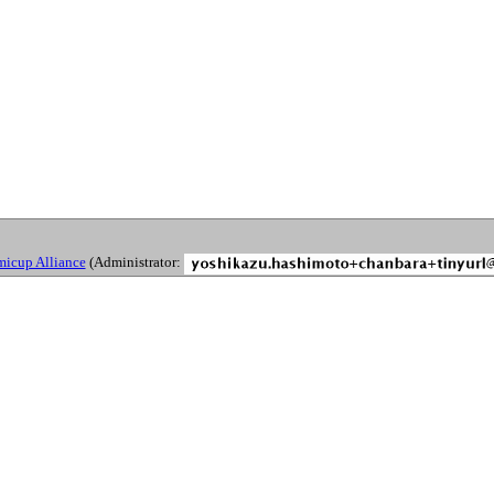
micup Alliance
(Administrator: