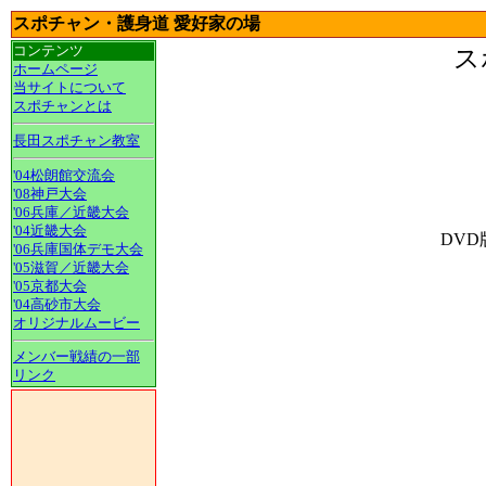
スポチャン・護身道 愛好家の場
コンテンツ
ス
ホームページ
当サイトについて
スポチャンとは
長田スポチャン教室
'04松朗館交流会
'08神戸大会
'06兵庫／近畿大会
'04近畿大会
DV
'06兵庫国体デモ大会
'05滋賀／近畿大会
'05京都大会
'04高砂市大会
オリジナルムービー
メンバー戦績の一部
リンク